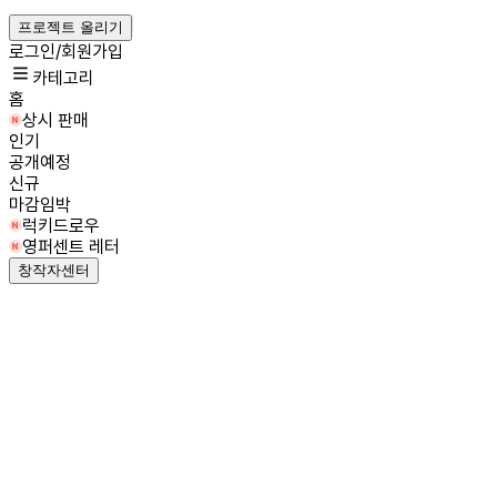
프로젝트 올리기
로그인/회원가입
카테고리
홈
상시 판매
인기
공개예정
신규
마감임박
럭키드로우
영퍼센트 레터
창작자센터