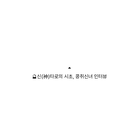
🔮신(神)타로의 시초, 콩쥐신녀 인터뷰