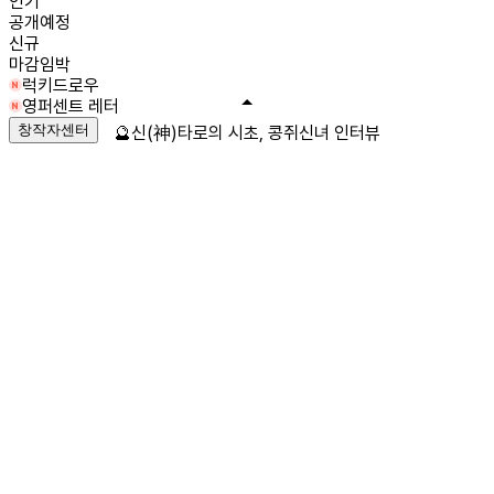
인기
공개예정
신규
마감임박
럭키드로우
영퍼센트 레터
창작자센터
🔮신(神)타로의 시초, 콩쥐신녀 인터뷰