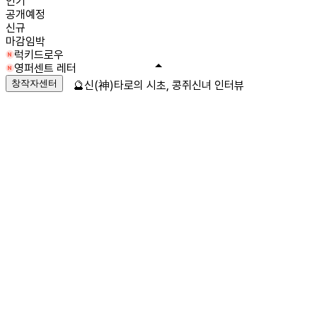
인기
공개예정
신규
마감임박
럭키드로우
영퍼센트 레터
창작자센터
🔮신(神)타로의 시초, 콩쥐신녀 인터뷰