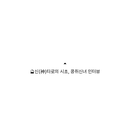
🔮신(神)타로의 시초, 콩쥐신녀 인터뷰