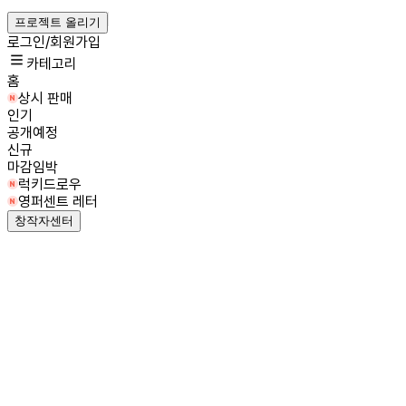
프로젝트 올리기
로그인/회원가입
카테고리
홈
상시 판매
인기
공개예정
신규
마감임박
럭키드로우
영퍼센트 레터
창작자센터