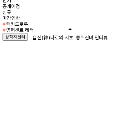
인기
공개예정
신규
마감임박
럭키드로우
영퍼센트 레터
창작자센터
🔮신(神)타로의 시초, 콩쥐신녀 인터뷰