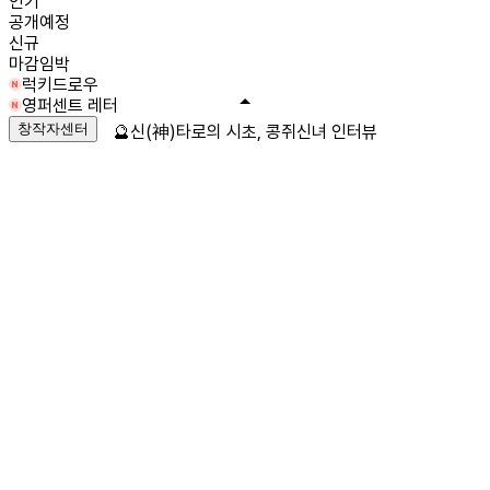
인기
공개예정
신규
마감임박
럭키드로우
영퍼센트 레터
창작자센터
🔮신(神)타로의 시초, 콩쥐신녀 인터뷰