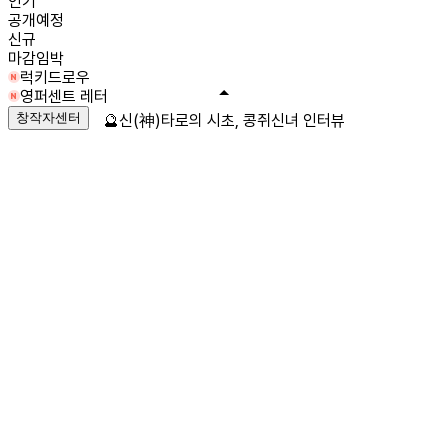
인기
공개예정
신규
마감임박
럭키드로우
영퍼센트 레터
창작자센터
🔮신(神)타로의 시초, 콩쥐신녀 인터뷰