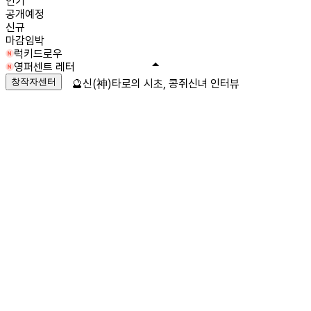
인기
공개예정
신규
마감임박
럭키드로우
영퍼센트 레터
창작자센터
🔮신(神)타로의 시초, 콩쥐신녀 인터뷰