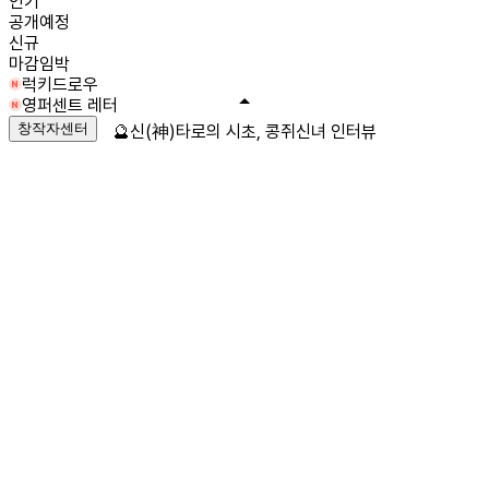
인기
공개예정
신규
마감임박
럭키드로우
영퍼센트 레터
창작자센터
🔮신(神)타로의 시초, 콩쥐신녀 인터뷰