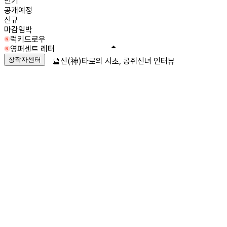
인기
공개예정
신규
마감임박
럭키드로우
영퍼센트 레터
창작자센터
🔮신(神)타로의 시초, 콩쥐신녀 인터뷰