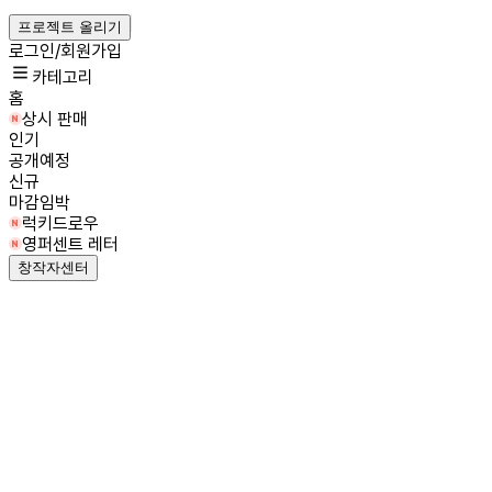
프로젝트 올리기
로그인/회원가입
카테고리
홈
상시 판매
인기
공개예정
신규
마감임박
럭키드로우
영퍼센트 레터
창작자센터