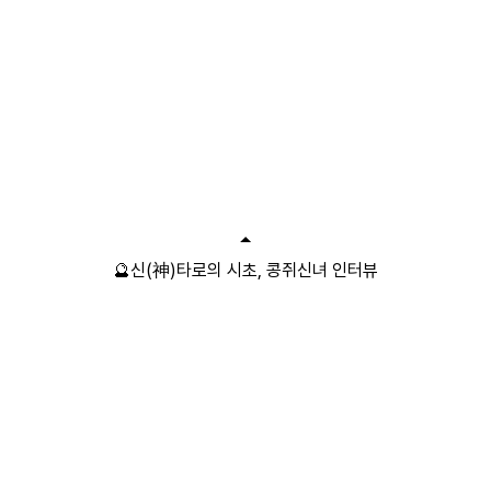
🔮신(神)타로의 시초, 콩쥐신녀 인터뷰