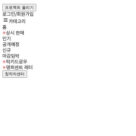
프로젝트 올리기
로그인/회원가입
카테고리
홈
상시 판매
인기
공개예정
신규
마감임박
럭키드로우
영퍼센트 레터
창작자센터