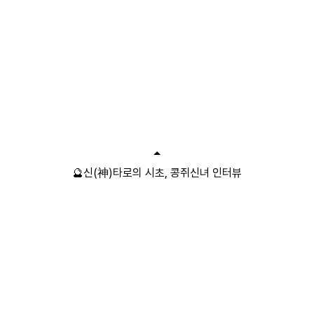
🔮신(神)타로의 시초, 콩쥐신녀 인터뷰