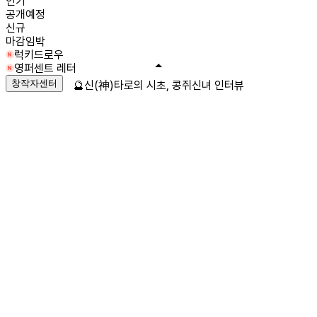
인기
공개예정
신규
마감임박
럭키드로우
영퍼센트 레터
창작자센터
🔮신(神)타로의 시초, 콩쥐신녀 인터뷰