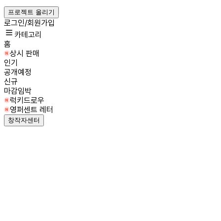
프로젝트 올리기
로그인/회원가입
카테고리
홈
상시 판매
인기
공개예정
신규
마감임박
럭키드로우
영퍼센트 레터
창작자센터