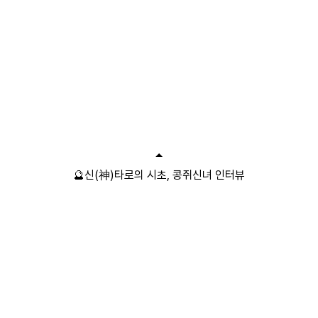
🔮신(神)타로의 시초, 콩쥐신녀 인터뷰