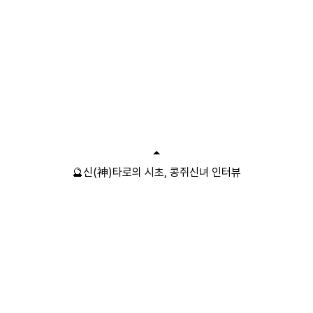
🔮신(神)타로의 시초, 콩쥐신녀 인터뷰