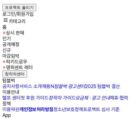
프로젝트 올리기
로그인/회원가입
카테고리
홈
상시 판매
인기
공개예정
신규
마감임박
럭키드로우
영퍼센트 레터
창작자센터
텀블벅
공지사항
서비스 소개
채용
N
텀블벅 광고센터
2025 텀블벅 결산
이용안내
헬프 센터
첫 후원 가이드
창작자 가이드
요금제 · 광고 안내
제휴·협력
정책
이용약관
개인정보처리방침
청소년보호정책
프로젝트 심사 기준
App