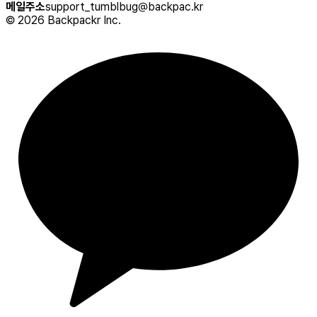
메일주소
support_tumblbug@backpac.kr
©
2026
Backpackr Inc.