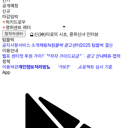
인기
공개예정
신규
마감임박
럭키드로우
영퍼센트 레터
창작자센터
🔮신(神)타로의 시초, 콩쥐신녀 인터뷰
텀블벅
공지사항
서비스 소개
채용
N
텀블벅 광고센터
2025 텀블벅 결산
이용안내
헬프 센터
첫 후원 가이드
창작자 가이드
요금제 · 광고 안내
제휴·협력
정책
이용약관
개인정보처리방침
청소년보호정책
프로젝트 심사 기준
App