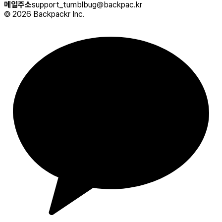
메일주소
support_tumblbug@backpac.kr
©
2026
Backpackr Inc.