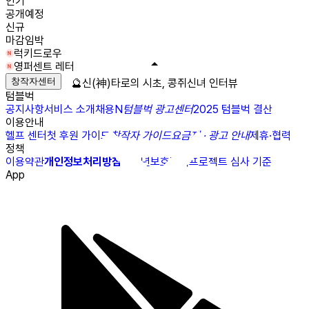
인기
공개예정
신규
마감임박
럭키드로우
영퍼센트 레터
창작자센터
🔮신(神)타로의 시초, 콩쥐신녀 인터뷰
텀블벅
공지사항
서비스 소개
채용
N
텀블벅 광고센터
2025 텀블벅 결산
이용안내
헬프 센터
첫 후원 가이드
창작자 가이드
요금제 · 광고 안내
제휴·협력
정책
이용약관
개인정보처리방침
청소년보호정책
프로젝트 심사 기준
App