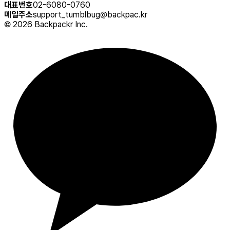
대표번호
02-6080-0760
메일주소
support_tumblbug@backpac.kr
©
2026
Backpackr Inc.