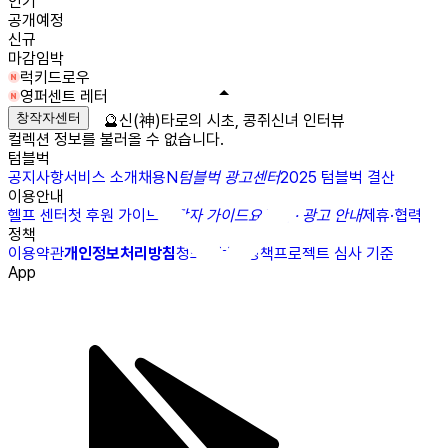
인기
공개예정
신규
마감임박
럭키드로우
영퍼센트 레터
창작자센터
🔮신(神)타로의 시초, 콩쥐신녀 인터뷰
컬렉션 정보를 불러올 수 없습니다.
텀블벅
공지사항
서비스 소개
채용
N
텀블벅 광고센터
2025 텀블벅 결산
이용안내
헬프 센터
첫 후원 가이드
창작자 가이드
요금제 · 광고 안내
제휴·협력
정책
이용약관
개인정보처리방침
청소년보호정책
프로젝트 심사 기준
App