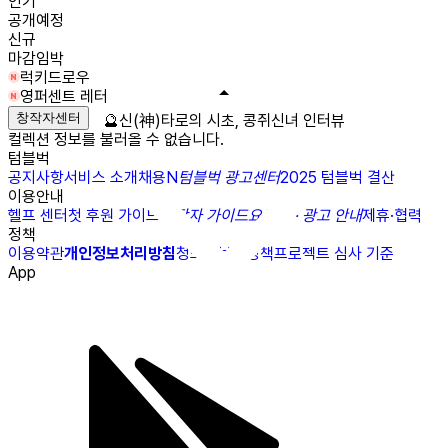
인기
공개예정
신규
마감임박
럭키드로우
영퍼센트 레터
창작자센터
🔮신(神)타로의 시초, 콩쥐신녀 인터뷰
컬렉션 정보를 불러올 수 없습니다.
텀블벅
공지사항
서비스 소개
채용
N
텀블벅 광고센터
2025 텀블벅 결산
이용안내
헬프 센터
첫 후원 가이드
창작자 가이드
요금제 · 광고 안내
제휴·협력
정책
이용약관
개인정보처리방침
청소년보호정책
프로젝트 심사 기준
App