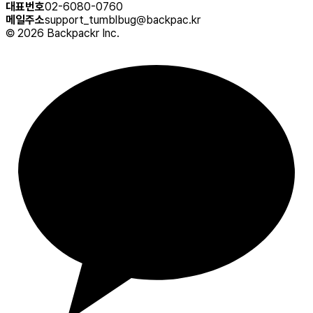
대표번호
02-6080-0760
메일주소
support_tumblbug@backpac.kr
©
2026
Backpackr Inc.