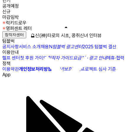
인기
공개예정
신규
마감임박
럭키드로우
영퍼센트 레터
창작자센터
🔮신(神)타로의 시초, 콩쥐신녀 인터뷰
텀블벅
공지사항
서비스 소개
채용
N
텀블벅 광고센터
2025 텀블벅 결산
이용안내
헬프 센터
첫 후원 가이드
창작자 가이드
요금제 · 광고 안내
제휴·협력
정책
이용약관
개인정보처리방침
청소년보호정책
프로젝트 심사 기준
App