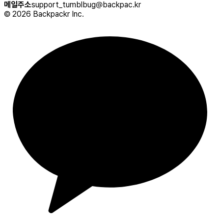
메일주소
support_tumblbug@backpac.kr
©
2026
Backpackr Inc.