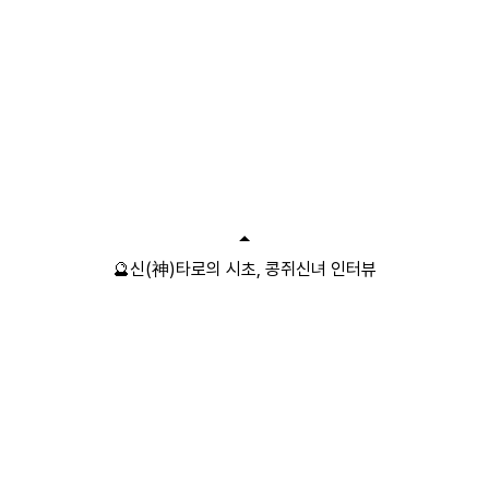
🔮신(神)타로의 시초, 콩쥐신녀 인터뷰