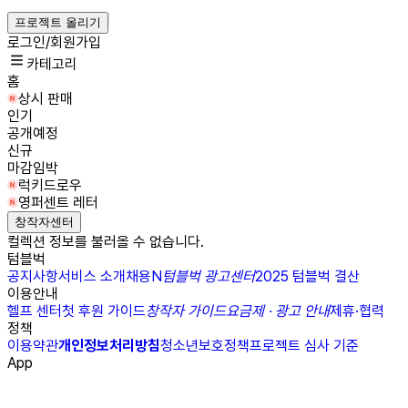
프로젝트 올리기
로그인/회원가입
카테고리
홈
상시 판매
인기
공개예정
신규
마감임박
럭키드로우
영퍼센트 레터
창작자센터
컬렉션 정보를 불러올 수 없습니다.
텀블벅
공지사항
서비스 소개
채용
N
텀블벅 광고센터
2025 텀블벅 결산
이용안내
헬프 센터
첫 후원 가이드
창작자 가이드
요금제 · 광고 안내
제휴·협력
정책
이용약관
개인정보처리방침
청소년보호정책
프로젝트 심사 기준
App