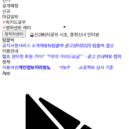
인기
공개예정
신규
마감임박
럭키드로우
영퍼센트 레터
창작자센터
🔮신(神)타로의 시초, 콩쥐신녀 인터뷰
텀블벅
공지사항
서비스 소개
채용
N
텀블벅 광고센터
2025 텀블벅 결산
이용안내
헬프 센터
첫 후원 가이드
창작자 가이드
요금제 · 광고 안내
제휴·협력
정책
이용약관
개인정보처리방침
청소년보호정책
프로젝트 심사 기준
App