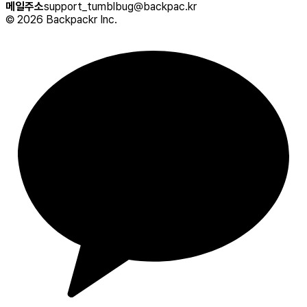
메일주소
support_tumblbug@backpac.kr
©
2026
Backpackr Inc.