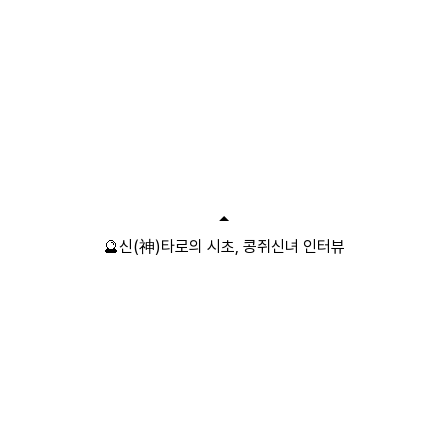
🔮신(神)타로의 시초, 콩쥐신녀 인터뷰