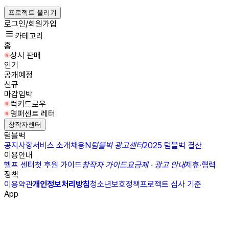
프로젝트 올리기
로그인/회원가입
카테고리
홈
상시 판매
인기
공개예정
신규
마감임박
럭키드로우
영퍼센트 레터
창작자센터
텀블벅
공지사항
서비스 소개
채용
N
텀블벅 광고센터
2025 텀블벅 결산
이용안내
헬프 센터
첫 후원 가이드
창작자 가이드
요금제 · 광고 안내
제휴·협력
정책
이용약관
개인정보처리방침
청소년보호정책
프로젝트 심사 기준
App