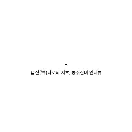
🔮신(神)타로의 시초, 콩쥐신녀 인터뷰