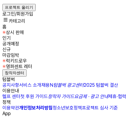
프로젝트 올리기
로그인/회원가입
카테고리
홈
상시 판매
인기
공개예정
신규
마감임박
럭키드로우
영퍼센트 레터
창작자센터
텀블벅
공지사항
서비스 소개
채용
N
텀블벅 광고센터
2025 텀블벅 결산
이용안내
헬프 센터
첫 후원 가이드
창작자 가이드
요금제 · 광고 안내
제휴·협력
정책
이용약관
개인정보처리방침
청소년보호정책
프로젝트 심사 기준
App