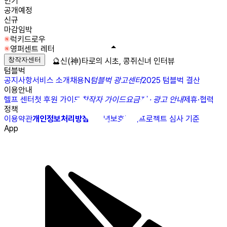
인기
공개예정
신규
마감임박
럭키드로우
영퍼센트 레터
창작자센터
🔮신(神)타로의 시초, 콩쥐신녀 인터뷰
텀블벅
공지사항
서비스 소개
채용
N
텀블벅 광고센터
2025 텀블벅 결산
이용안내
헬프 센터
첫 후원 가이드
창작자 가이드
요금제 · 광고 안내
제휴·협력
정책
이용약관
개인정보처리방침
청소년보호정책
프로젝트 심사 기준
App