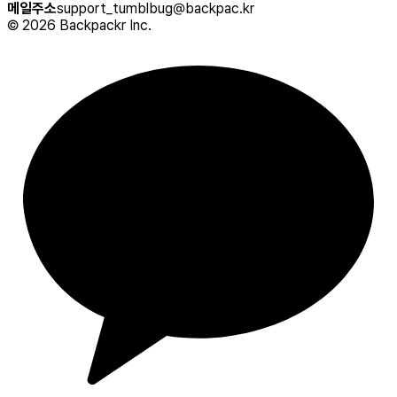
메일주소
support_tumblbug@backpac.kr
©
2026
Backpackr Inc.