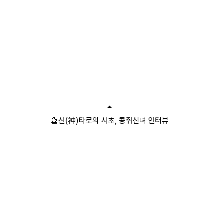
🔮신(神)타로의 시초, 콩쥐신녀 인터뷰