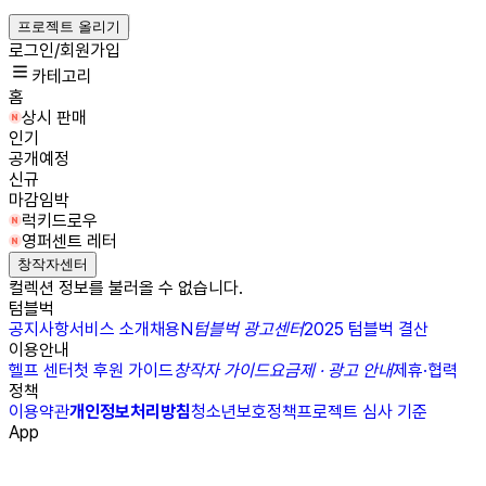
프로젝트 올리기
로그인/회원가입
카테고리
홈
상시 판매
인기
공개예정
신규
마감임박
럭키드로우
영퍼센트 레터
창작자센터
컬렉션 정보를 불러올 수 없습니다.
텀블벅
공지사항
서비스 소개
채용
N
텀블벅 광고센터
2025 텀블벅 결산
이용안내
헬프 센터
첫 후원 가이드
창작자 가이드
요금제 · 광고 안내
제휴·협력
정책
이용약관
개인정보처리방침
청소년보호정책
프로젝트 심사 기준
App