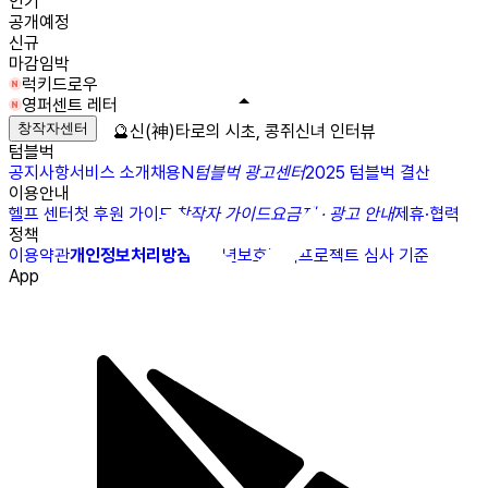
인기
공개예정
신규
마감임박
럭키드로우
영퍼센트 레터
창작자센터
🔮신(神)타로의 시초, 콩쥐신녀 인터뷰
텀블벅
공지사항
서비스 소개
채용
N
텀블벅 광고센터
2025 텀블벅 결산
이용안내
헬프 센터
첫 후원 가이드
창작자 가이드
요금제 · 광고 안내
제휴·협력
정책
이용약관
개인정보처리방침
청소년보호정책
프로젝트 심사 기준
App