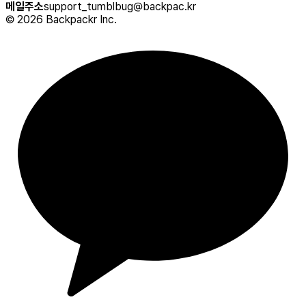
메일주소
support_tumblbug@backpac.kr
©
2026
Backpackr Inc.