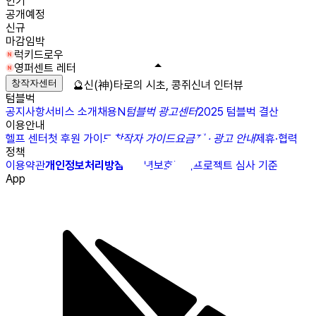
인기
공개예정
신규
마감임박
럭키드로우
영퍼센트 레터
창작자센터
🔮신(神)타로의 시초, 콩쥐신녀 인터뷰
텀블벅
공지사항
서비스 소개
채용
N
텀블벅 광고센터
2025 텀블벅 결산
이용안내
헬프 센터
첫 후원 가이드
창작자 가이드
요금제 · 광고 안내
제휴·협력
정책
이용약관
개인정보처리방침
청소년보호정책
프로젝트 심사 기준
App