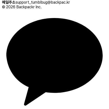
메일주소
support_tumblbug@backpac.kr
©
2026
Backpackr Inc.