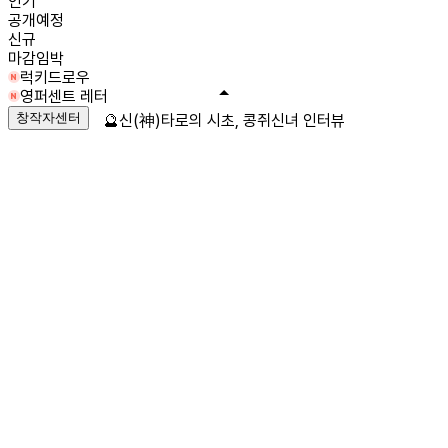
인기
공개예정
신규
마감임박
럭키드로우
영퍼센트 레터
창작자센터
🔮신(神)타로의 시초, 콩쥐신녀 인터뷰