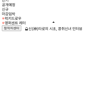
인기
공개예정
신규
마감임박
럭키드로우
영퍼센트 레터
창작자센터
🔮신(神)타로의 시초, 콩쥐신녀 인터뷰