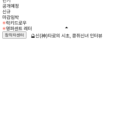
인기
공개예정
신규
마감임박
럭키드로우
영퍼센트 레터
창작자센터
🔮신(神)타로의 시초, 콩쥐신녀 인터뷰