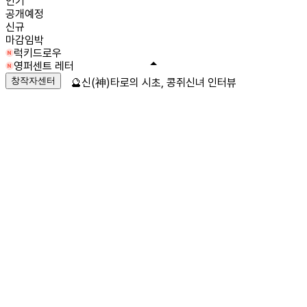
인기
공개예정
신규
마감임박
럭키드로우
영퍼센트 레터
창작자센터
🔮신(神)타로의 시초, 콩쥐신녀 인터뷰