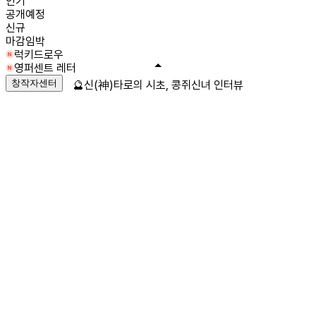
인기
공개예정
신규
마감임박
럭키드로우
영퍼센트 레터
창작자센터
🔮신(神)타로의 시초, 콩쥐신녀 인터뷰