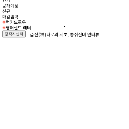
인기
공개예정
신규
마감임박
럭키드로우
영퍼센트 레터
창작자센터
🔮신(神)타로의 시초, 콩쥐신녀 인터뷰