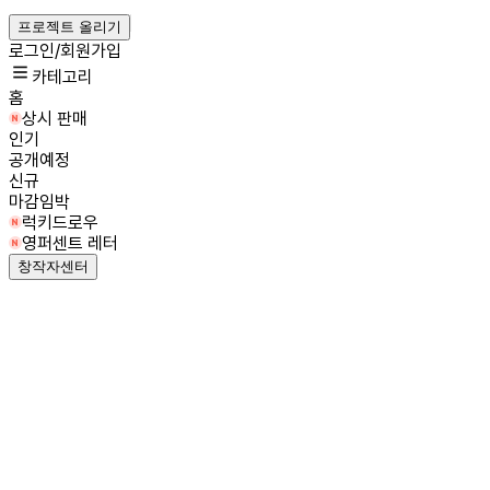
프로젝트 올리기
로그인/회원가입
카테고리
홈
상시 판매
인기
공개예정
신규
마감임박
럭키드로우
영퍼센트 레터
창작자센터