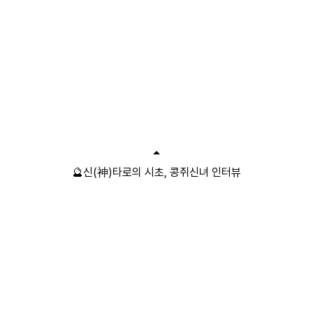
🔮신(神)타로의 시초, 콩쥐신녀 인터뷰