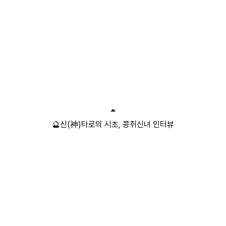
🔮신(神)타로의 시초, 콩쥐신녀 인터뷰