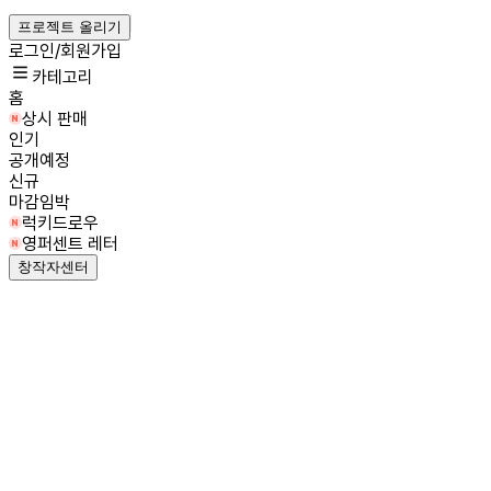
프로젝트 올리기
로그인/회원가입
카테고리
홈
상시 판매
인기
공개예정
신규
마감임박
럭키드로우
영퍼센트 레터
창작자센터