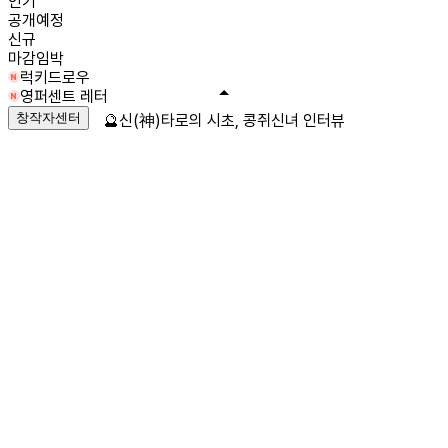
인기
공개예정
신규
마감임박
럭키드로우
영퍼센트 레터
창작자센터
🔮신(神)타로의 시초, 콩쥐신녀 인터뷰