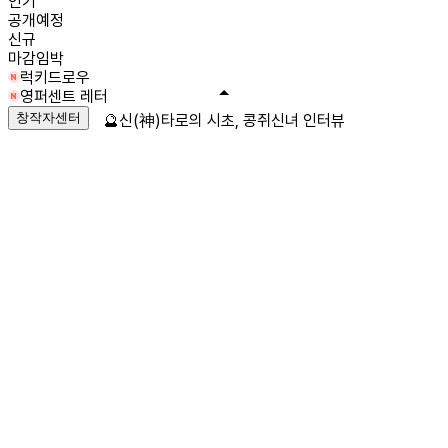
인기
공개예정
신규
마감임박
럭키드로우
영퍼센트 레터
창작자센터
🔮신(神)타로의 시초, 콩쥐신녀 인터뷰