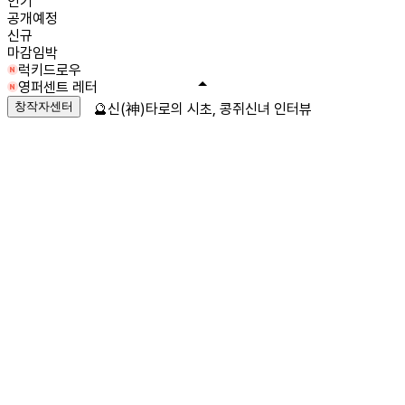
인기
공개예정
신규
마감임박
럭키드로우
영퍼센트 레터
창작자센터
🔮신(神)타로의 시초, 콩쥐신녀 인터뷰