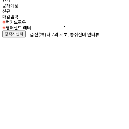
인기
공개예정
신규
마감임박
럭키드로우
영퍼센트 레터
창작자센터
🔮신(神)타로의 시초, 콩쥐신녀 인터뷰