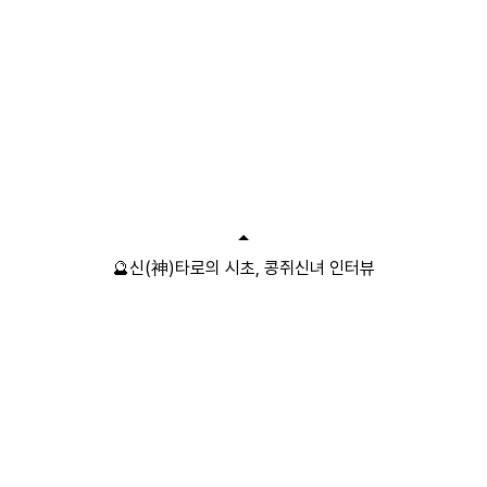
🔮신(神)타로의 시초, 콩쥐신녀 인터뷰