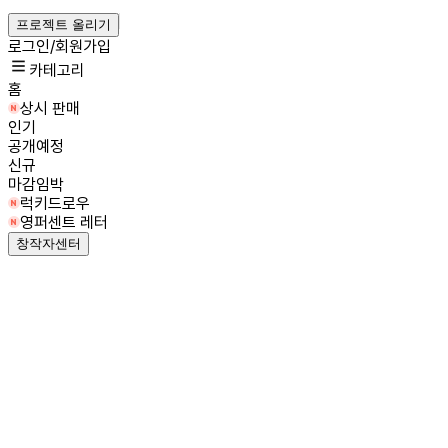
프로젝트 올리기
로그인/회원가입
카테고리
홈
상시 판매
인기
공개예정
신규
마감임박
럭키드로우
영퍼센트 레터
창작자센터