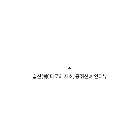
🔮신(神)타로의 시초, 콩쥐신녀 인터뷰