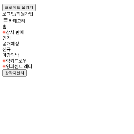
프로젝트 올리기
로그인/회원가입
카테고리
홈
상시 판매
인기
공개예정
신규
마감임박
럭키드로우
영퍼센트 레터
창작자센터