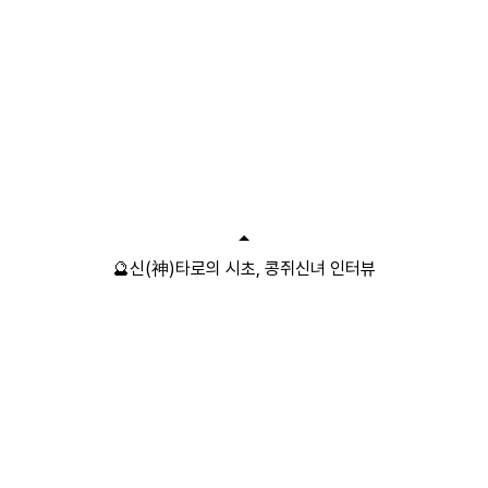
🔮신(神)타로의 시초, 콩쥐신녀 인터뷰