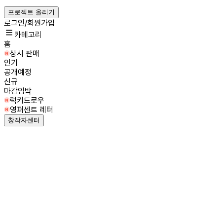
프로젝트 올리기
로그인/회원가입
카테고리
홈
상시 판매
인기
공개예정
신규
마감임박
럭키드로우
영퍼센트 레터
창작자센터