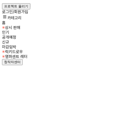
프로젝트 올리기
로그인/회원가입
카테고리
홈
상시 판매
인기
공개예정
신규
마감임박
럭키드로우
영퍼센트 레터
창작자센터