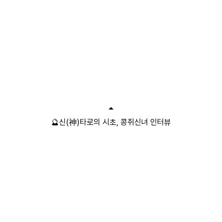
🔮신(神)타로의 시초, 콩쥐신녀 인터뷰