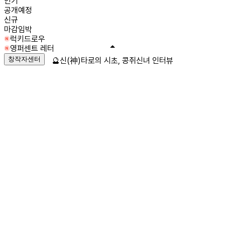
인기
공개예정
신규
마감임박
럭키드로우
영퍼센트 레터
창작자센터
🔮신(神)타로의 시초, 콩쥐신녀 인터뷰