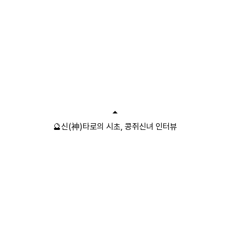
🔮신(神)타로의 시초, 콩쥐신녀 인터뷰