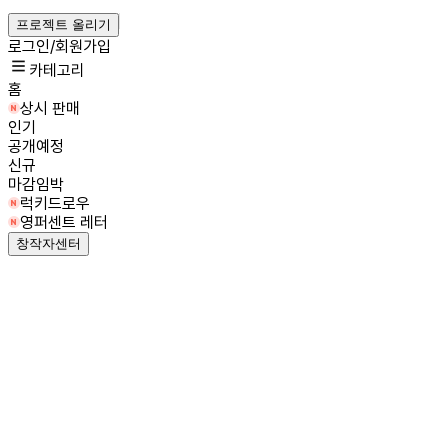
프로젝트 올리기
로그인/회원가입
카테고리
홈
상시 판매
인기
공개예정
신규
마감임박
럭키드로우
영퍼센트 레터
창작자센터