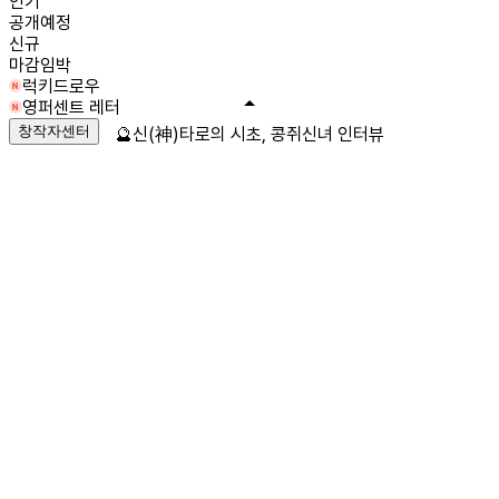
인기
공개예정
신규
마감임박
럭키드로우
영퍼센트 레터
창작자센터
🔮신(神)타로의 시초, 콩쥐신녀 인터뷰