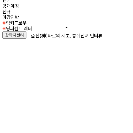
인기
공개예정
신규
마감임박
럭키드로우
영퍼센트 레터
창작자센터
🔮신(神)타로의 시초, 콩쥐신녀 인터뷰