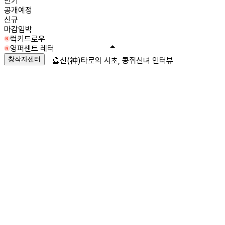
인기
공개예정
신규
마감임박
럭키드로우
영퍼센트 레터
창작자센터
🔮신(神)타로의 시초, 콩쥐신녀 인터뷰