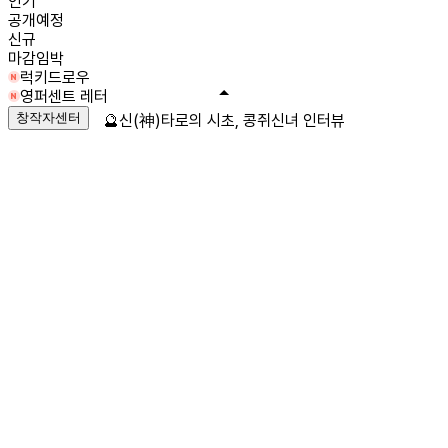
인기
공개예정
신규
마감임박
럭키드로우
영퍼센트 레터
창작자센터
🔮신(神)타로의 시초, 콩쥐신녀 인터뷰